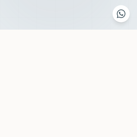
VOCÊ RECONHECE ALGUM DESSES SINAIS?
O que parece
"normal da idade"
quase sempre tem causa — e tem
tratamento.
Muitos homens convivem por anos com